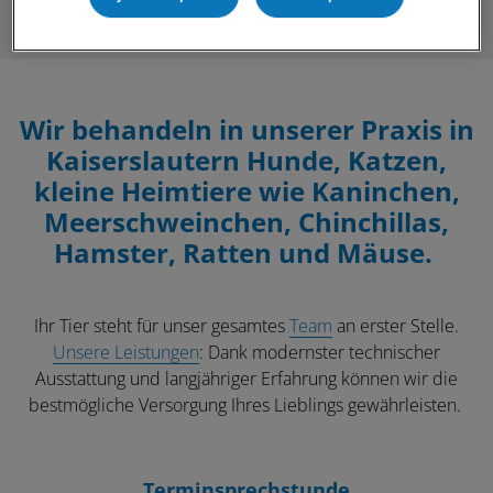
Wir behandeln in unserer Praxis in
Kaiserslautern Hunde, Katzen,
kleine Heimtiere wie Kaninchen,
Meerschweinchen, Chinchillas,
Hamster, Ratten und Mäuse.
Ihr Tier steht für unser gesamtes
Team
an erster Stelle.
Unsere Leistungen
: Dank modernster technischer
Ausstattung und langjähriger Erfahrung können wir die
bestmögliche Versorgung Ihres Lieblings gewährleisten.
Terminsprechstunde